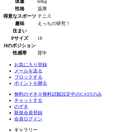
体重
60kg
性格
温厚
得意なスポーツ
テニス
趣味
えっちの研究！
住まい
Pサイズ
18
Hのポジション
性感帯
背中
お気に入り登録
メールを送る
ブロックする
ポイントを贈る
無料のぞき
※無料試観設定中のCASTのみ
チャットする
のぞき
新規会員登録
会員ログイン
ギャラリー