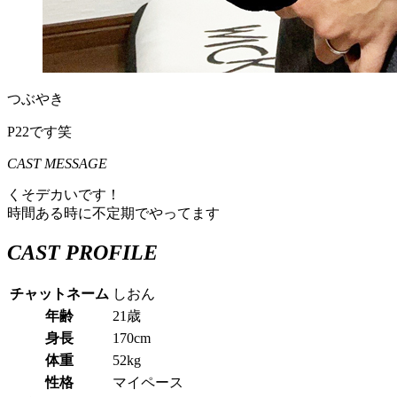
つぶやき
P22です笑
CAST MESSAGE
くそデカいです！
時間ある時に不定期でやってます
CAST PROFILE
チャットネーム
しおん
年齢
21歳
身長
170cm
体重
52kg
性格
マイペース