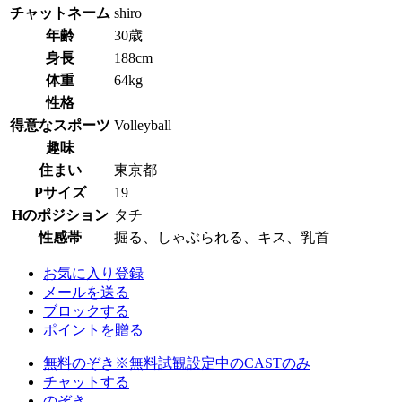
チャットネーム
shiro
年齢
30歳
身長
188cm
体重
64kg
性格
得意なスポーツ
Volleyball
趣味
住まい
東京都
Pサイズ
19
Hのポジション
タチ
性感帯
掘る、しゃぶられる、キス、乳首
お気に入り登録
メールを送る
ブロックする
ポイントを贈る
無料のぞき
※無料試観設定中のCASTのみ
チャットする
のぞき