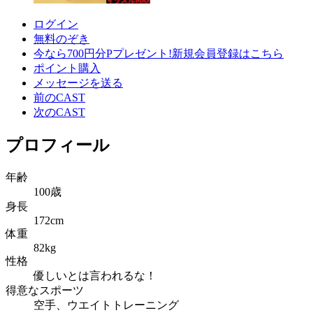
ログイン
無料のぞき
今なら700円分Pプレゼント!
新規会員登録はこちら
ポイント購入
メッセージを送る
前のCAST
次のCAST
プロフィール
年齢
100歳
身長
172cm
体重
82kg
性格
優しいとは言われるな！
得意なスポーツ
空手、ウエイトトレーニング