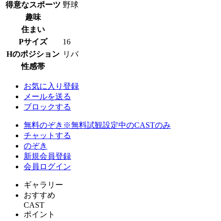
得意なスポーツ
野球
趣味
住まい
Pサイズ
16
Hのポジション
リバ
性感帯
お気に入り登録
メールを送る
ブロックする
無料のぞき
※無料試観設定中のCASTのみ
チャットする
のぞき
新規会員登録
会員ログイン
ギャラリー
おすすめ
CAST
ポイント